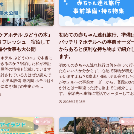
ケアホテル ぶどうの木」
初めての赤ちゃん連れ旅行、準備
リフレッシュ 宿泊して
バッチリ？ホテルへの事前オーダ
備や食事も大公開
からあると便利な持ち物まで紹介
ます。
ホテル ぶどうの木」で本当に
できるのか？宿泊した私が検証
初めての赤ちゃん連れ旅行は何を持って行
部屋等の情報も記載しています
たらいいのか分からず、心配で荷物が増え
検討されている方はぜひ読んで
ゃいますよね？0歳児と4回ホテル宿泊した
 ホテル設備 館内図 ホテルは4
がホテルへの事前オーダーから、普段のお
に吹き抜けの中庭があ...
かけとは一味違った持ち物までご紹介しま
す。 宿泊先へ事前に電話でオーダーしてお.
日
2023年7月23日
ベビ旅
ベビ