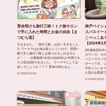
育休明けも旅行三昧！トク旅サロン
神戸ベイシ
で手に入れた時間とお金の自由【ま
スパスイー
つむら流】
こべっこあ
【2024年2
すみません。「旅行三昧」は言いすぎました
💦 ワーママはお休み取りにくいので、世間一
3年連続宿泊中
般で言う旅行三昧とは違うかもしれません
タワーズ。その
が・・・ 仕事復帰1年目の2025年は1年間でホ
パニーズスパ
テル宿泊5回できました。 ワーママにしては
ポートです。ジ
多いでしょうか？？？ 育休が終わると、...
月先ぐらいま
人気のお部屋で
2026年2月9日
2024年3月8日
ベビ旅