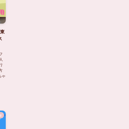
-東
ス
フ
人
行
方
ちゃ
旅