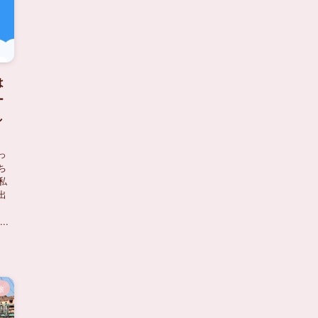
は
ー
し
っ
ち
私
出
..
旅