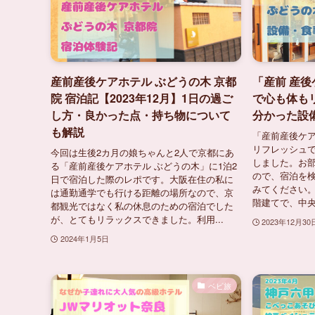
産前産後ケアホテル ぶどうの木 京都
「産前 産後
院 宿泊記【2023年12月】1日の過ご
で心も体も
し方・良かった点・持ち物について
分かった設
も解説
「産前産後ケア
リフレッシュ
今回は生後2カ月の娘ちゃんと2人で京都にあ
しました。お
る「産前産後ケアホテル ぶどうの木」に1泊2
ので、宿泊を
日で宿泊した際のレポです。大阪在住の私に
みてください。
は通勤通学でも行ける距離の場所なので、京
階建てで、中央
都観光ではなく私の休息のための宿泊でした
が、とてもリラックスできました。利用...
2023年12月30
2024年1月5日
ベビ旅