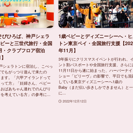
そびひろば、神戸シェラ
1歳ベビーとディズニーシーへ・ヒ
ベビーと三世代旅行・全国
トン東京ベイ・全国旅行支援【202
用・クラブフロア宿泊
年11月】
月】
3年振りにクリスマスイベントが行われ、
ント割パスポートや全国旅行支援、さらに
戸シェラトンに宿泊し、こべっ
11月11日から遂に始まった、ハーバーナイ
ばでもがっつり遊んで来たの
ショー「ビリーヴ」の影響で、平日でも混
します。「六甲アイランドって
している東京ディズニーシーへ1歳の
？って方」「妊婦さん、ベビー
Baby（まだ伝い歩きしかできません）と
んおばあちゃん連れでのんびり
に...
を考えている方」の参考に...
2022年12月12日