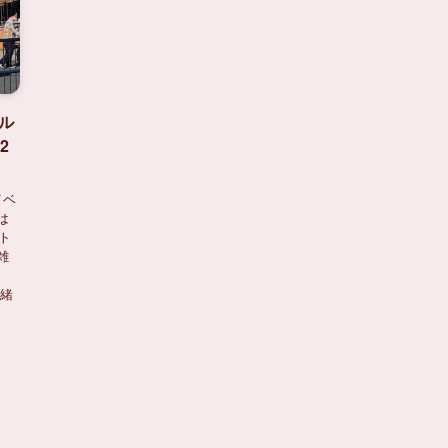
ル
2
イベ
は
ト
雑
一緒