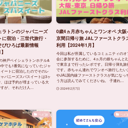
ェラトンのジャパニーズ
0歳4ヵ月赤ちゃんとワンオペ 大阪
トに宿泊・三世代旅行・
京間日帰り旅 JALファーストクラ
そびひろば最新情報
利用【2024年1月】
月】
今回は私が所属しているコミュニティのオ
会に参加するために、4ヵ月の娘ちゃんと2
の神戸ベイシェラトンホテル&
で東京まで行ったレポです。日帰り弾丸旅
中でも1番気になっていたジャ
です。赤ちゃん連れでワンオペ旅行したい
スイートに宿泊したのでそのレ
やJAL国内線ファーストクラスが気になっ
ャパニーズスパスイートは3ヶ
う方は読んでみてくださいね。 子連れ...
で、ほぼ予約が埋まっている大
すが、それだけ人...
2024年2月7日
ベビ旅
ベビ