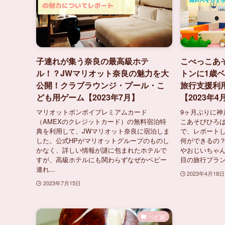
子連れが集う奈良の最高級ホテ
こべっこあ
ル！？JWマリオット奈良の魅力を大
トンに1歳
公開！クラブラウンジ・プール・こ
旅行支援利
ども用ゲーム【2023年7月】
【2023年4
マリオットボンボイプレミアムカード
9ヶ月ぶりに神
（AMEXのクレジットカード）の無料宿泊特
こあそびひろ
典を利用して、JWマリオット奈良に宿泊しま
で、レポート
した。公式HPがマリオットグループのものし
何ができるの
かなく、詳しい情報が謎に包まれたホテルで
やおじいちゃ
すが、高級ホテルにも関わらずなぜかベビー
目の旅行プラン
連れ...
2023年4月18日
2023年7月15日
ベビ旅