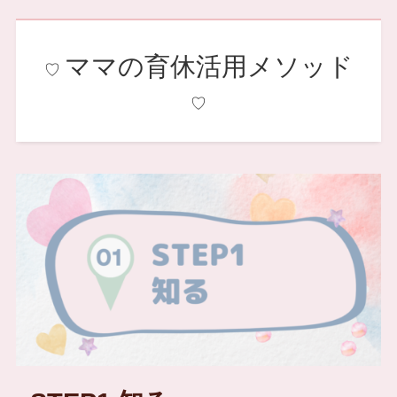
ママの育休活用メソッド
♡
♡