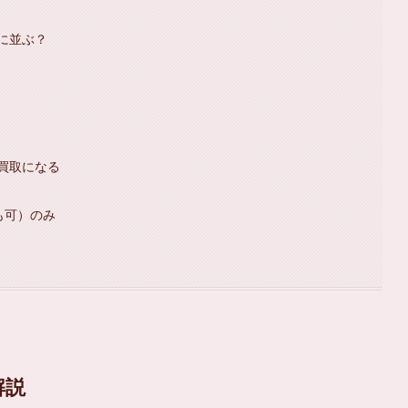
に並ぶ？
買取になる
yも可）のみ
解説