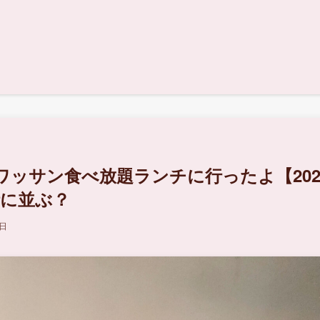
ッサン食べ放題ランチに行ったよ【202
時に並ぶ？
3日