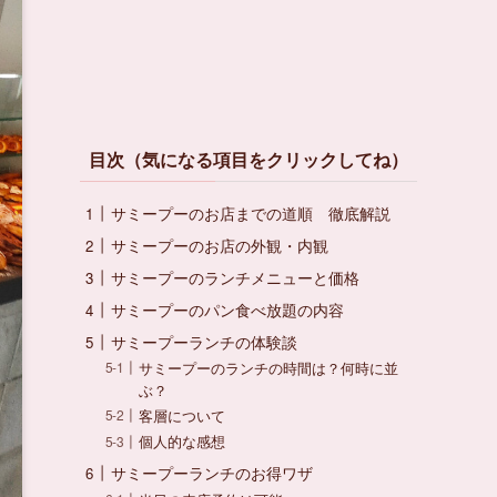
目次（気になる項目をクリックしてね）
サミープーのお店までの道順 徹底解説
サミープーのお店の外観・内観
サミープーのランチメニューと価格
サミープーのパン食べ放題の内容
サミープーランチの体験談
サミープーのランチの時間は？何時に並
ぶ？
客層について
個人的な感想
サミープーランチのお得ワザ