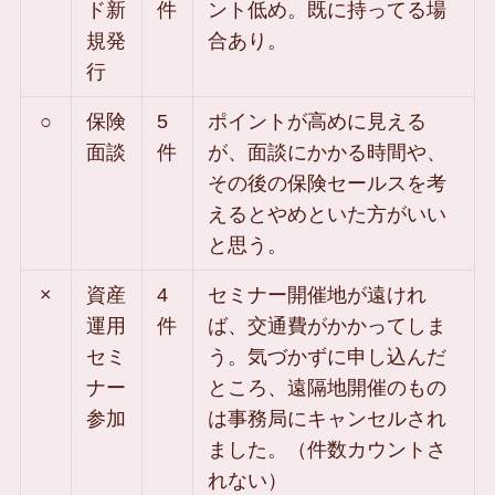
ド新
件
ント低め。既に持ってる場
規発
合あり。
行
○
保険
5
ポイントが高めに見える
面談
件
が、面談にかかる時間や、
その後の保険セールスを考
えるとやめといた方がいい
と思う。
×
資産
4
セミナー開催地が遠けれ
運用
件
ば、交通費がかかってしま
セミ
う。気づかずに申し込んだ
ナー
ところ、遠隔地開催のもの
参加
は事務局にキャンセルされ
ました。（件数カウントさ
れない）