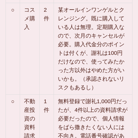
○
コス
2
某オールインワンゲルとク
メ購
件
レンジング。既に購入して
入
いる人は無理。定期購入な
ので、次月のキャンセルが
必要。購入代金分のポイン
トは付くが、謝礼は100円
だけなので、使ってみたか
った方以外はやめた方がい
いかも。（承認されないリ
スクもあるし）
○
不動
1
無料登録で謝礼1,000円だっ
産投
件
たが、4件以上の資料請求が
資の
必要だったので、個人情報
資料
をばら撒きたくない人には
請求
不向き。電話番号確認があ