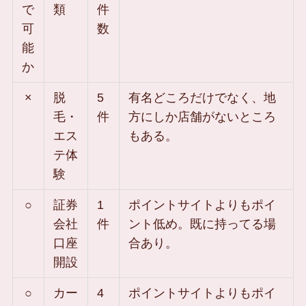
で
類
件
可
数
能
か
×
脱
5
有名どころだけでなく、地
毛・
件
方にしか店舗がないところ
エス
もある。
テ体
験
○
証券
1
ポイントサイトよりもポイ
会社
件
ント低め。既に持ってる場
口座
合あり。
開設
○
カー
4
ポイントサイトよりもポイ